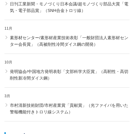
日刊工業新聞・モノづくり日本会議/超モノづくり部品大賞「電
気・電子部品賞」（SNH合金トロリ線）
11月
素形材センター/素形材産業技術表彰「一般財団法人素形材セン
ター会長賞」（高被削性冷間ダイス鋼の開発）
10月
発明協会/中国地方発明表彰「文部科学大臣賞」（高靭性・高切
削性新冷間ダイス鋼）
3月
市村清新技術財団/市村産業賞「貢献賞」（光ファイバを用いた
警報機能付きトロリ線システム）