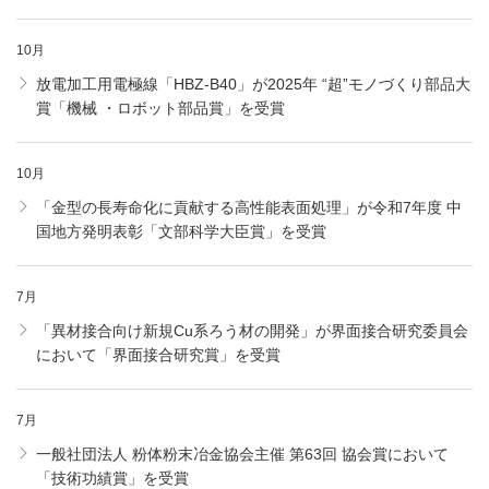
10月
放電加工用電極線「HBZ-B40」が2025年 “超”モノづくり部品大
賞「機械 ・ロボット部品賞」を受賞
10月
「金型の長寿命化に貢献する高性能表面処理」が令和7年度 中
国地方発明表彰「文部科学大臣賞」を受賞
7月
「異材接合向け新規Cu系ろう材の開発」が界面接合研究委員会
において「界面接合研究賞」を受賞
7月
一般社団法人 粉体粉末冶金協会主催 第63回 協会賞において
「技術功績賞」を受賞