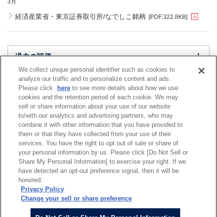
3月
経済産業省・東京証券取引所/なでしこ銘柄
[PDF:
322.8KB
]
過去の評価
We collect unique personal identifier such as cookies to
analyze our traffic and to personalize content and ads.
Please click
here
to see more details about how we use
cookies and the retention period of each cookie. We may
sell or share information about your use of our website
to/with our analytics and advertising partners, who may
combine it with other information that you have provided to
them or that they have collected from your use of their
services. You have the right to opt out of sale or share of
your personal information by us. Please click [Do Not Sell or
サイトマップ
Share My Personal Information] to exercise your right. If we
当ウェブサイトに関する利用条件
have detected an opt-out preference signal, then it will be
honored.
個人情報保護について
Privacy Policy
ソーシャルメディアポリシー
Change your sell or share preference
ブログ