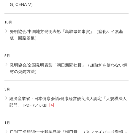
G, CENA-V）
10月
発明協会/中国地方発明表彰「鳥取県知事賞」（窒化ケイ素基
板・回路基板）
5月
発明協会/全国発明表彰「朝日新聞社賞」（加熱炉を使わない鋼
材の焼鈍方法）
3月
経済産業省・日本健康会議/健康経営優良法人認定「大規模法人
部門」
[PDF:
754.6KB
]
1月
日刊工業新聞/十大新製品賞「増田賞」（光ファイバー式警報ト