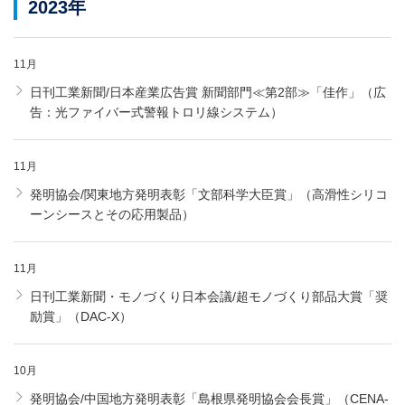
2023年
11月
日刊工業新聞/日本産業広告賞 新聞部門≪第2部≫「佳作」（広
告：光ファイバー式警報トロリ線システム）
11月
発明協会/関東地方発明表彰「文部科学大臣賞」（高滑性シリコ
ーンシースとその応用製品）
11月
日刊工業新聞・モノづくり日本会議/超モノづくり部品大賞「奨
励賞」（DAC-X）
10月
発明協会/中国地方発明表彰「島根県発明協会会長賞」（CENA-