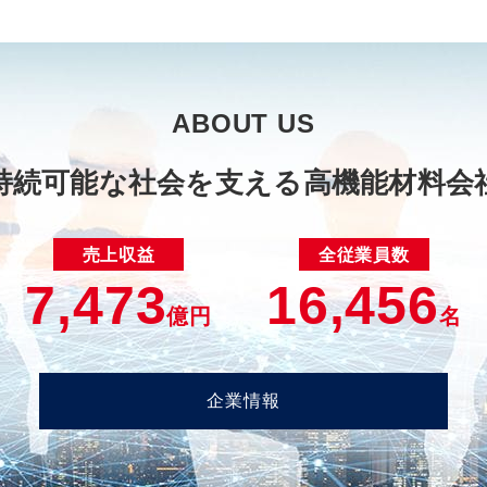
ABOUT US
持続可能な社会を支える高機能材料会
売上収益
全従業員数
7,473
16,456
億円
名
企業情報